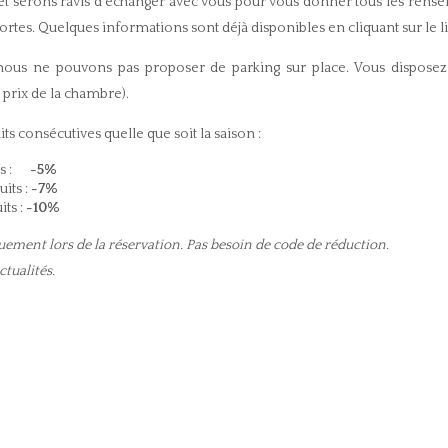
 serons ravis d'échanger avec vous pour vous donner tous les renseig
ortes. Quelques informations sont déjà disponibles en cliquant sur le li
 nous ne pouvons pas proposer de parking sur place. Vous disposez 
 prix de la chambre).
uits consécutives quelle que soit la saison :
its :
-5%
its :
-7%
ts :
-10%
ue
ment lors de la réservation. Pas besoin de code de réduction.
ctualités.