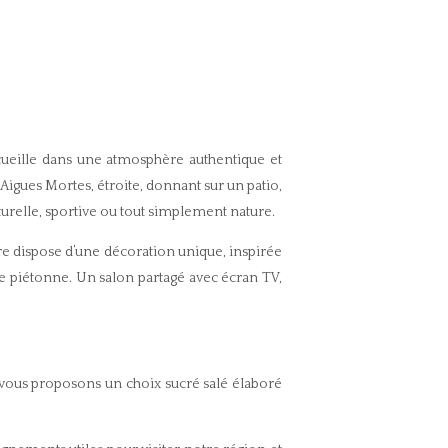
tés dans la région
Contactez-nous
Avis clients
▾
FR
EUR
cueille dans une atmosphère authentique et
Aigues Mortes, étroite, donnant sur un patio,
turelle, sportive ou tout simplement nature.
bre dispose d’une décoration unique, inspirée
 rue piétonne. Un salon partagé avec écran TV,
 vous proposons un choix sucré salé élaboré