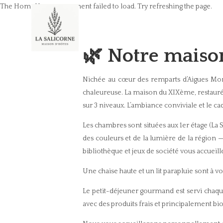
The HomeHero component failed to load. Try refreshing the page.
🌿 Notre maiso
Nichée au cœur des remparts d’Aigues Mort
chaleureuse. La maison du XIXème, restaurée 
sur 3 niveaux. L’ambiance conviviale et le c
Les chambres sont situées aux 1er étage (La 
des couleurs et de la lumière de la région — 
bibliothèque et jeux de société vous accueil
Une chaise haute et un lit parapluie sont à v
Le petit-déjeuner gourmand est servi chaqu
avec des produits frais et principalement bio