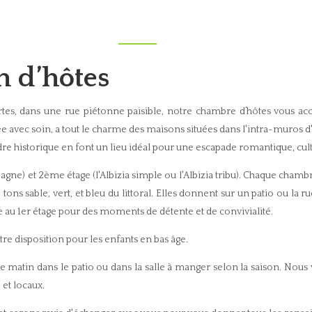
Accueil
Toutes les chambres
▾
Activi
n d’hôtes
es, dans une rue piétonne paisible, notre chambre d’hôtes vous ac
avec soin, a tout le charme des maisons situées dans l'intra-muros d'
adre historique en font un lieu idéal pour une escapade romantique, cul
Sagne) et 2ème étage (l'Albizia simple ou l'Albizia tribu). Chaque cham
tons sable, vert, et bleu du littoral. Elles donnent sur un patio ou la
le au 1er étage pour des moments de détente et de convivialité.
otre disposition pour les enfants en bas âge.
e matin dans le patio ou dans la salle à manger selon la saison. Nous
 et locaux.